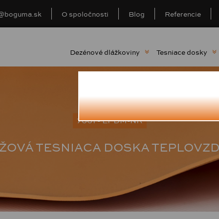
o@boguma.sk
O spoločnosti
Blog
Referencie
Dezénové dlážkoviny
Tesniace dosky
7661 - EPDM-NR
ŽOVÁ TESNIACA DOSKA TEPLOVZ