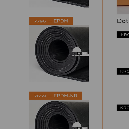
Dotv
7796 — EPDM
KRO
KRO
7659 — EPDM-NR
KRO