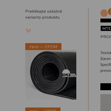
Preklikajte ostatné
varianty produktu
PRO
7815 — EPDM
Tesnia
žiaren
špecif
presnú
7911 — EPDM