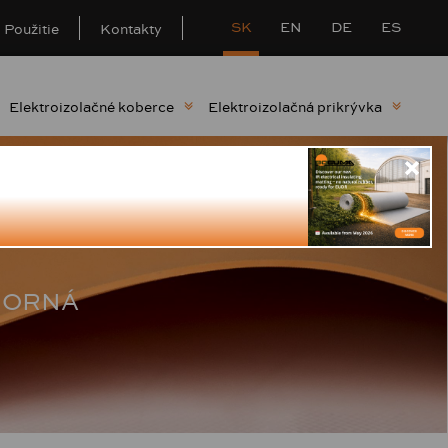
SK
EN
DE
ES
Použitie
Kontakty
Elektroizolačné koberce
Elektroizolačná prikrývka
DORNÁ