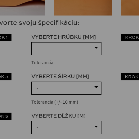
orte svoju špecifikáciu:
VYBERTE HRÚBKU [MM]
K 1
KROK
-
Tolerancia
-
VYBERTE ŠÍRKU [MM]
K 3
KROK
-
Tolerancia (+/- 10 mm)
VYBERTE DĹŽKU [M]
K 5
-