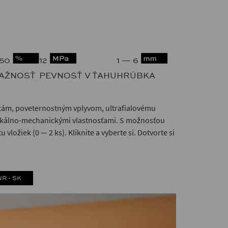
50
12
1 — 6
AŽNOSŤ
PEVNOSŤ V ŤAHU
HRÚBKA
otám, poveternostným vplyvom, ultrafialovému
zikálno-mechanickými vlastnosťami. S možnosťou
vložiek (0 — 2 ks). Kliknite a vyberte si. Dotvorte si
NR - SK