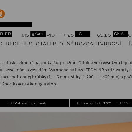
1.15
-40 — +125
65 ± 5
6
STREDIE
HUSTOTA
TEPLOTNÝ ROZSAH
TVRDOSŤ
Ť
ca doska vhodná na vonkajšie použitie. Odolná voči vysokým tepl
iu, kyselinám a zásadám. Vyrobené na báze EPDM-NR s rôznymi fy
ikácie potrebnej hrúbky (1 — 6 mm), šírky (1,200 — 1,400 mm) a počtu 
 špecifikáciu v konfigurátore.
EU Vyhlásenie o zhode
Technický list - 7661 — EPDM-