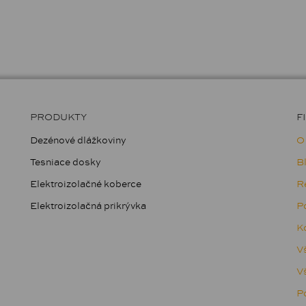
PRODUKTY
F
Dezénové dlážkoviny
O
Tesniace dosky
B
Elektroizolačné koberce
R
Elektroizolačná prikrývka
Po
Ko
V
V
Po