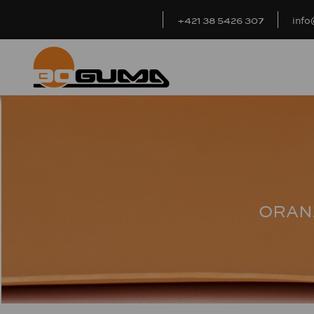
+421 38 5426 307
inf
ORAN