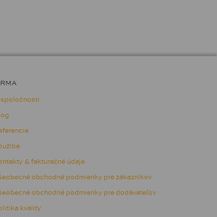
IRMA
 spoločnosti
log
eferencie
užitie
ntakty & fakturačné údaje
šeobecné obchodné podmienky pre zákazníkov
šeobecné obchodné podmienky pre dodávateľov
litika kvality