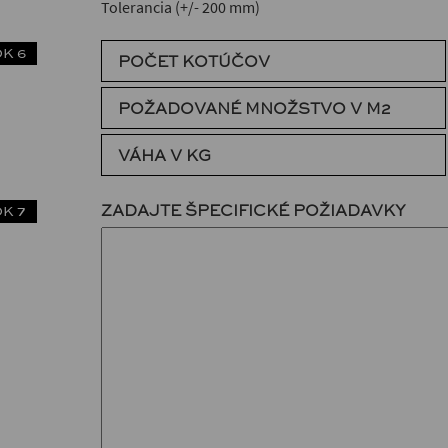
Tolerancia (+/- 200 mm)
K 6
POČET KOTÚČOV
POŽADOVANÉ MNOŽSTVO V M2
VÁHA V KG
ZADAJTE ŠPECIFICKÉ POŽIADAVKY
K 7