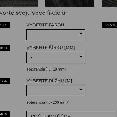
orte svoju špecifikáciu:
VYBERTE FARBU
K 1
KROK
-
VYBERTE ŠÍRKU [MM]
K 3
-
Tolerancia (+/- 10 mm)
VYBERTE DĹŽKU [M]
K 4
-
Tolerancia (+/- 200 mm)
K 5
POČET KOTÚČOV