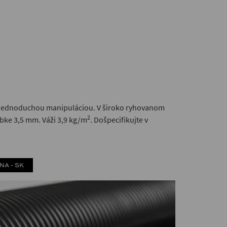
s jednoduchou manipuláciou. V široko ryhovanom
2
úbke 3,5 mm. Váži 3,9 kg/m
. Došpecifikujte v
RNA - SK