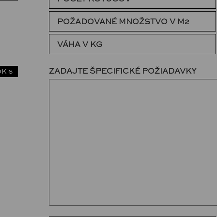
POŽADOVANÉ MNOŽSTVO V M2
VÁHA V KG
ZADAJTE ŠPECIFICKÉ POŽIADAVKY
K 6