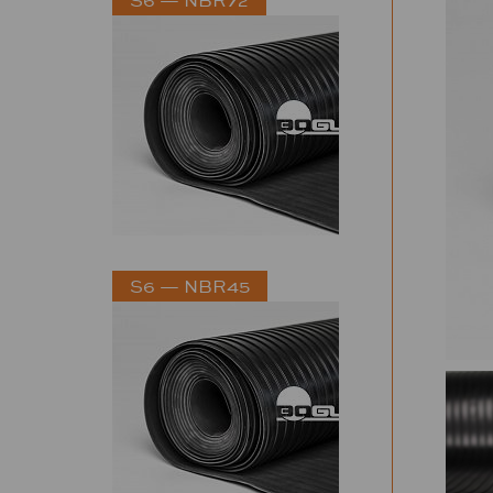
S6 — NBR45