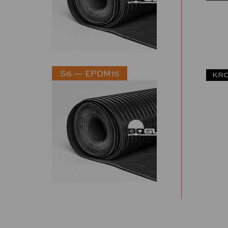
S6 — EPDM15
KRO