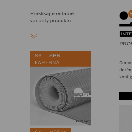
Preklikajte ostatné
varianty produktu
PRO
S6 — SBR-
FAREBNÁ
Gumová
dezéne
konfig
S6 — NBR72