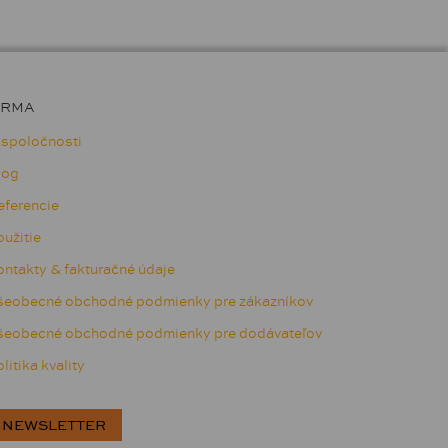
IRMA
 spoločnosti
log
eferencie
užitie
ntakty & fakturačné údaje
šeobecné obchodné podmienky pre zákazníkov
šeobecné obchodné podmienky pre dodávateľov
litika kvality
NEWSLETTER