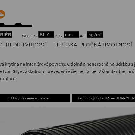
80 ± 5
3.5
4.1
STREDIE
TVRDOSŤ
HRÚBKA
PLOŠNÁ HMOTNOSŤ
 krytina na interiérové povrchy. Odolná a nenáročná na údržbu 
 typu S6, v základnom prevedení v čiernej farbe. V štandardnej hr
urátore.
EU Vyhlásenie o zhode
Technický list - S6 — SBR-ČIE