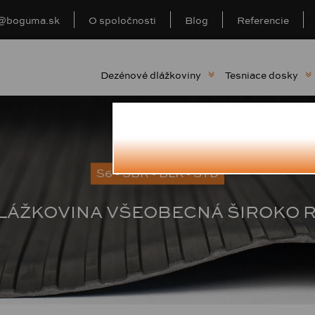
o@boguma.sk
O spoločnosti
Blog
Referencie
Dezénové dlážkoviny
Tesniace dosky
S6 - SBR - BLK - STD
DLÁŽKOVINA VŠEOBECNÁ ŠIROKO 