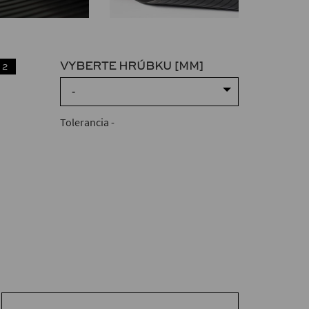
VYBERTE HRÚBKU [MM]
 2
-
Tolerancia
-