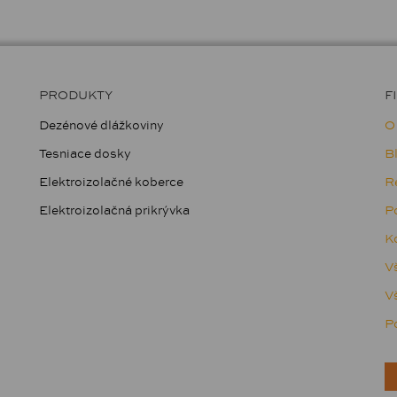
PRODUKTY
F
Dezénové dlážkoviny
O
Tesniace dosky
B
Elektroizolačné koberce
R
Elektroizolačná prikrývka
Po
Ko
V
V
Po