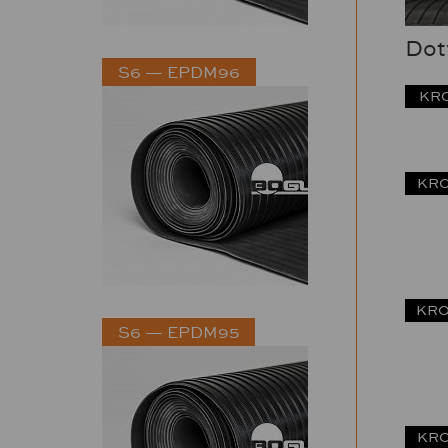
Dotv
S6 — EPDM96
KRO
KRO
KRO
S6 — EPDM95
KRO