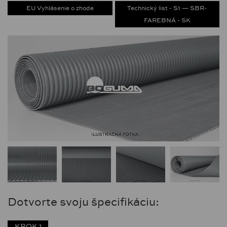
EU Vyhlásenie o zhode
Technický list - S1 — SBR-
FAREBNÁ - SK
Dotvorte svoju špecifikáciu:
KROK 1