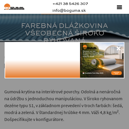
+421 38 5426 307
S1 - SBR - COLOR
info@boguma.sk
FAREBNÁ DLÁŽKOVINA
VŠEOBECNÁ ŠIROKO
RYHOVANÁ
80 ± 5
4
4.5 — 4.8
Gumová krytina na interiérové povrchy. Odolná a nenáročná
na údržbu s jednoduchou manipuláciou. V široko ryhovanom
dezéne typu S1, v základnom prevedení v troch farbách: šedá,
2
modrá a zelená. V štandardnej hrúbke 4 mm. Váži 4,8 kg/m
.
Došpecifikujte v konfigurátore.