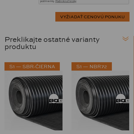
Preklikajte ostatné varianty
produktu
S1 — SBR-ČIERNA
S1 — NBR72