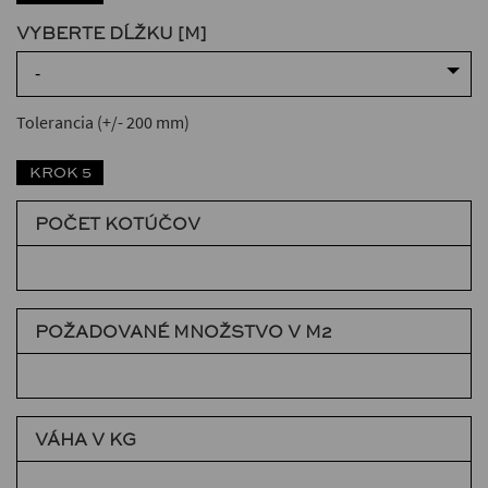
VYBERTE DĹŽKU [M]
-
Tolerancia (+/- 200 mm)
KROK 5
POČET KOTÚČOV
POŽADOVANÉ MNOŽSTVO V M2
VÁHA V KG