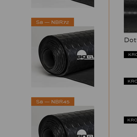
S8 — NBR72
Dotv
KRO
KRO
S8 — NBR45
KRO