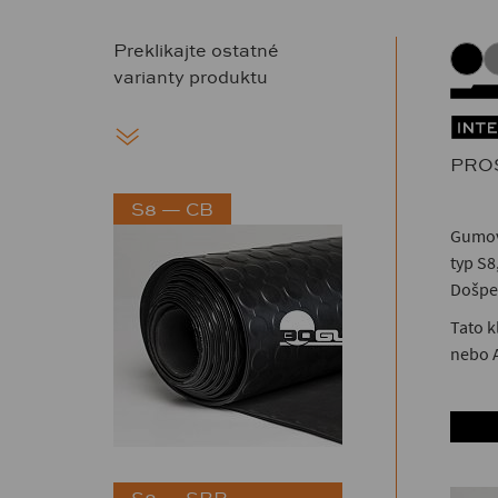
Preklikajte ostatné
varianty produktu
PRO
S8 — CB
Gumov
typ S8
Došpec
Tato k
nebo 
S8 — SBR-