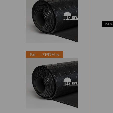
KRO
S8 — EPDM15