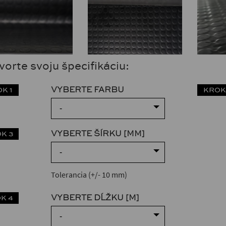
orte svoju špecifikáciu:
VYBERTE FARBU
K 1
KROK
-
VYBERTE ŠÍRKU [MM]
K 3
-
Tolerancia (+/- 10 mm)
VYBERTE DĹŽKU [M]
K 4
-