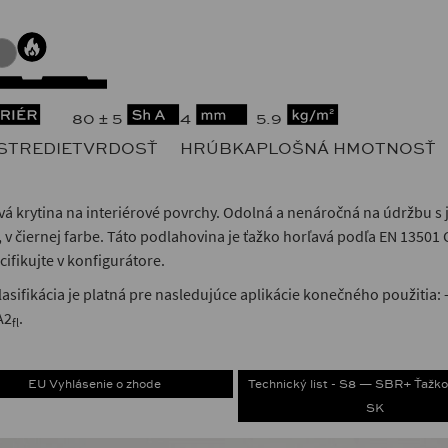
80 ± 5
4
5.9
STREDIE
TVRDOSŤ
HRÚBKA
PLOŠNÁ HMOTNOSŤ
á krytina na interiérové povrchy. Odolná a nenáročná na údržbu 
, v čiernej farbe. Táto podlahovina je ťažko horľavá podľa EN 13501 
ifikujte v konfigurátore.
lasifikácia je platná pre nasledujúce aplikácie konečného použitia
A2
.
fl
EU Vyhlásenie o zhode
Technický list - S8 — SBR+ Ťažko
SK