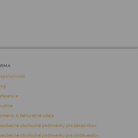
IRMA
 spoločnosti
log
eferencie
užitie
ntakty & fakturačné údaje
šeobecné obchodné podmienky pre zákazníkov
šeobecné obchodné podmienky pre dodávateľov