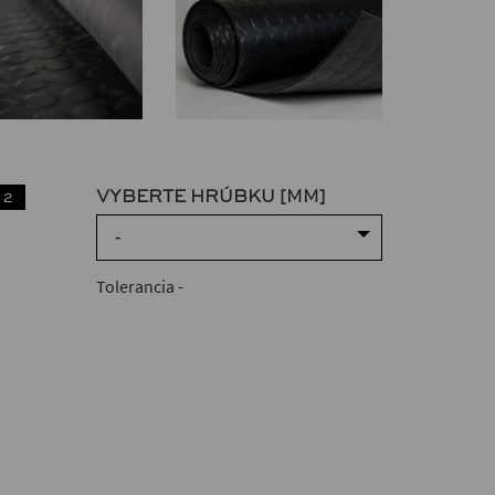
VYBERTE HRÚBKU [MM]
 2
-
Tolerancia
-