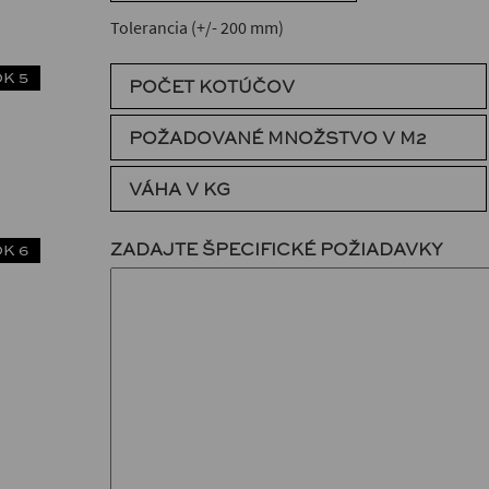
Tolerancia (+/- 200 mm)
K 5
POČET KOTÚČOV
POŽADOVANÉ MNOŽSTVO V M2
VÁHA V KG
ZADAJTE ŠPECIFICKÉ POŽIADAVKY
K 6