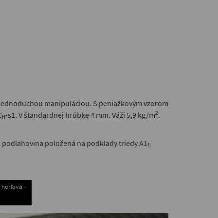
s jednoduchou manipuláciou. S peniažkovým vzorom
2
C
-s1. V štandardnej hrúbke 4 mm. Váži 5,9 kg/m
.
fl
: - podlahovina položená na podklady triedy A1
fl
 horľavá -