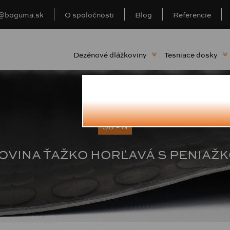
o@boguma.sk
O spoločnosti
Blog
Referencie
Dezénové dlážkoviny
Tesniace dosky
S8 - N
OVINA ŤAŽKO HORĽAVÁ S PENIA