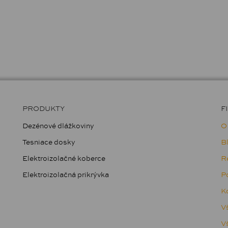
PRODUKTY
F
Dezénové dlážkoviny
O
Tesniace dosky
B
Elektroizolačné koberce
R
Elektroizolačná prikrývka
Po
Ko
V
V