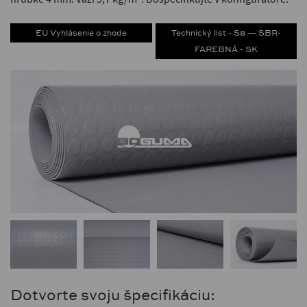
EU Vyhlásenie o zhode
Technický list - S8 — SBR-
FAREBNÁ - SK
Dotvorte svoju špecifikáciu: