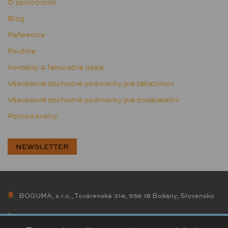
O spoločnosti
Blog
Referencie
Použitie
Kontakty & fakturačné údaje
Všeobecné obchodné podmienky pre zákazníkov
Všeobecné obchodné podmienky pre dodávateľov
Politika kvality
NEWSLETTER
BOGUMA, s.r.o., Továrenská 314, 956 18 Bošany, Slovensko
+421 38 5426 307
info@boguma.sk