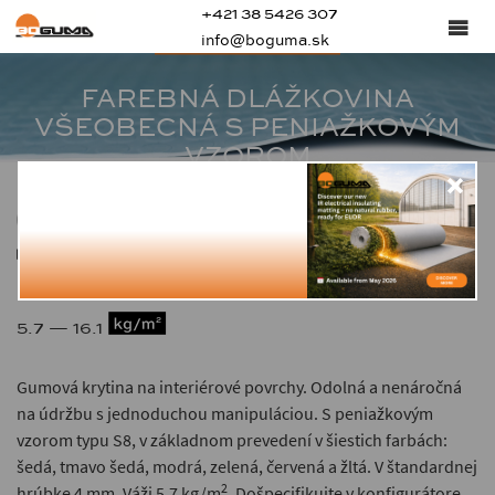
+421 38 5426 307
S8 - SBR - COLOR
info@boguma.sk
FAREBNÁ DLÁŽKOVINA
VŠEOBECNÁ S PENIAŽKOVÝM
VZOROM
80 ± 5
4 — 10
5.7 — 16.1
Gumová krytina na interiérové povrchy. Odolná a nenáročná
na údržbu s jednoduchou manipuláciou. S peniažkovým
vzorom typu S8, v základnom prevedení v šiestich farbách:
šedá, tmavo šedá, modrá, zelená, červená a žltá. V štandardnej
2
hrúbke 4 mm. Váži 5,7 kg/m
. Došpecifikujte v konfigurátore.