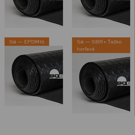
S8 — EPDM15
S8 — SBR+ Ťažko
horľavá