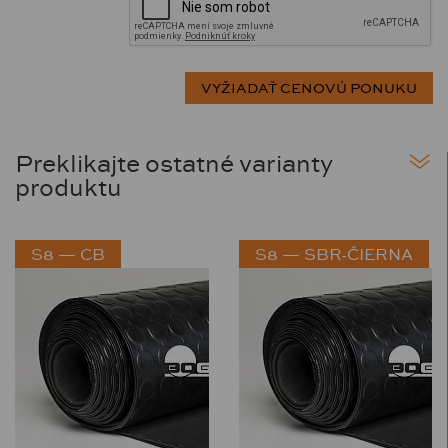
Preklikajte ostatné varianty
produktu
S8 — CB
S8 — SBR-ČIERNA