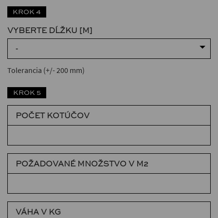
KROK 4
VYBERTE DĹŽKU [M]
-
Tolerancia (+/- 200 mm)
KROK 5
POČET KOTÚČOV
POŽADOVANÉ MNOŽSTVO V M2
VÁHA V KG